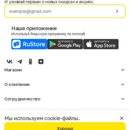
И узнавай первым о новых скидках и акциях.
Имя
Фамилия
Наше приложение
Используй бонусную программу по полной!
E-mail
Пол
Мужской
Женский
Магазин
Согласие на получение чеков по электронной почте
Женское
О компании
Мужское
Аксессуары
О нас
Детское
Сотрудничество
Отзывы
Блог
Оптовикам
Вакансии
Помощь
Москва
Арендодателям
Магазины
Мы используем cookie-файлы.
Реклама
Доставка и оплата
Бонусная программа
Хорошо
Условия возврата
Условия пользования
Политика конфиденциальности