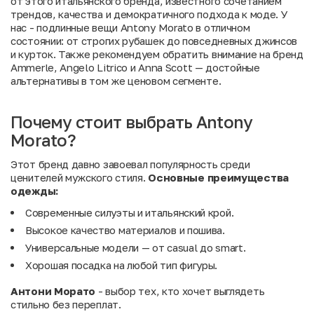
от этого итальянского бренда, известного сочетанием
трендов, качества и демократичного подхода к моде. У
нас - подлинные вещи Antony Morato в отличном
состоянии: от строгих рубашек до повседневных джинсов
и курток. Также рекомендуем обратить внимание на
бренд
Ammerle
,
Angelo Litrico
и
Anna Scott
— достойные
альтернативы в том же ценовом сегменте.
Почему стоит выбрать Antony
Morato?
Этот бренд давно завоевал популярность среди
ценителей мужского стиля.
Основные преимущества
одежды:
Современные силуэты и итальянский крой.
Высокое качество материалов и пошива.
Универсальные модели — от casual до smart.
Хорошая посадка на любой тип фигуры.
Антони Морато
- выбор тех, кто хочет выглядеть
стильно без переплат.