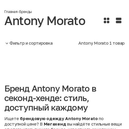
Главная
-
Бренды
Antony Morato
Фильтр и сортировка
Antony Morato
1
товар
Бренд Antony Morato в
секонд-хенде: стиль,
доступный каждому
Ищете
брендовую одежду Antony Morato
по
доступной цене? В
Мегахенд
вы найдёте стильные вещи