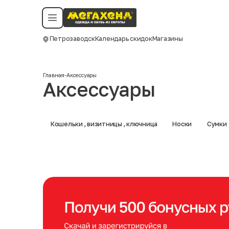
Условия пользования
Политика конфиденциальности
Смотреть все даты
©️ Мегахенд 2026. Все права защищены.
Петрозаводск
Календарь скидок
Магазины
Москва
Главная
-
Аксессуары
Аксессуары
Кошельки , визитницы , ключница
Носки
Сумки