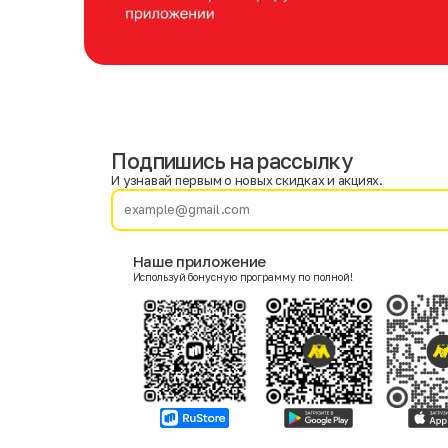
Подпишись на рассылку
Имя
Фамилия
И узнавай первым о новых скидках и акциях.
E-mail
Наше приложение
Используй бонусную программу по полной!
Пол
Мужской
Женский
Согласие на получение чеков по электронной почте