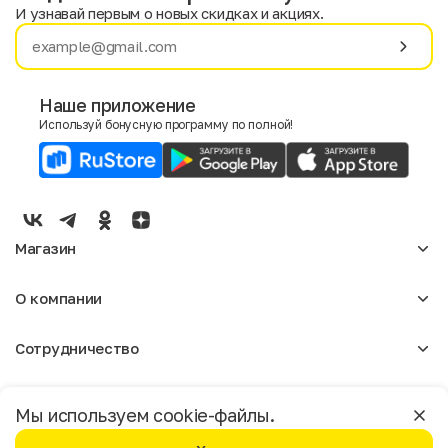
И узнавай первым о новых скидках и акциях.
Имя
Фамилия
Наше приложение
Используй бонусную программу по полной!
E-mail
Пол
Мужской
Женский
Магазин
Согласие на получение чеков по электронной почте
Женское
О компании
Мужское
Аксессуары
О нас
Детское
Сотрудничество
Отзывы
Блог
Оптовикам
Вакансии
Помощь
Москва
Арендодателям
Магазины
Мы используем cookie-файлы.
Реклама
Доставка и оплата
Бонусная программа