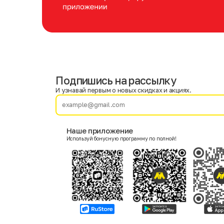
Подпишись на рассылку
Имя
Фамилия
И узнавай первым о новых скидках и акциях.
E-mail
Наше приложение
Используй бонусную программу по полной!
Пол
Мужской
Женский
Согласие на получение чеков по электронной почте