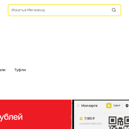
али
Туфли