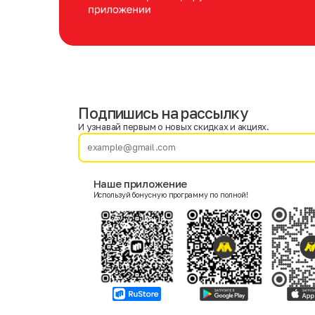
Подпишись на рассылку
Имя
Фамилия
И узнавай первым о новых скидках и акциях.
E-mail
Наше приложение
Используй бонусную программу по полной!
Пол
Мужской
Женский
Согласие на получение чеков по электронной почте