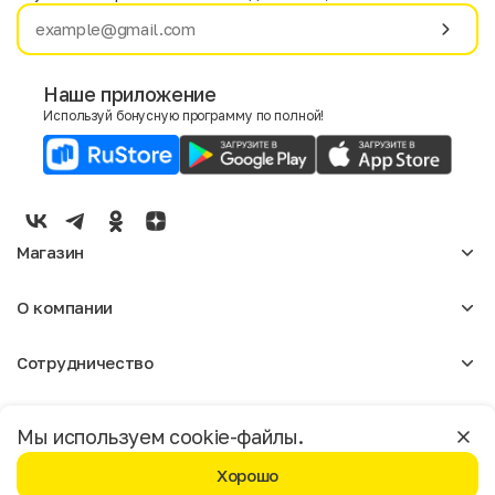
Имя
Фамилия
Наше приложение
Используй бонусную программу по полной!
E-mail
Пол
Мужской
Женский
Магазин
Согласие на получение чеков по электронной почте
Женское
О компании
Мужское
Аксессуары
О нас
Детское
Сотрудничество
Отзывы
Блог
Оптовикам
Вакансии
Помощь
Москва
Арендодателям
Магазины
Мы используем cookie-файлы.
Реклама
Доставка и оплата
Бонусная программа
Хорошо
Условия возврата
Условия пользования
Политика конфиденциальности
©️ Мегахенд 2026. Все права защищены.