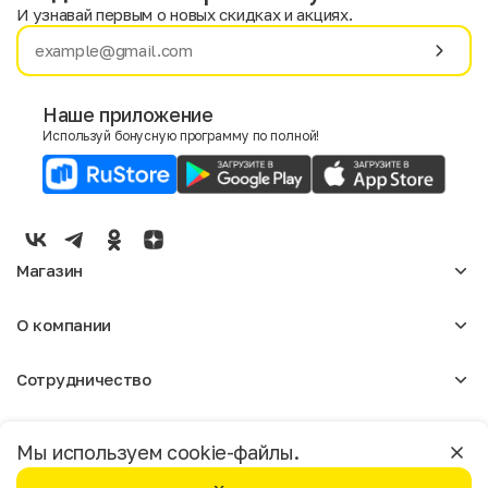
И узнавай первым о новых скидках и акциях.
Имя
Фамилия
Наше приложение
Используй бонусную программу по полной!
E-mail
Пол
Мужской
Женский
Магазин
Согласие на получение чеков по электронной почте
Женское
О компании
Мужское
Аксессуары
О нас
Детское
Сотрудничество
Отзывы
Блог
Оптовикам
Вакансии
Помощь
Москва
Арендодателям
Магазины
Мы используем cookie-файлы.
Реклама
Доставка и оплата
Бонусная программа