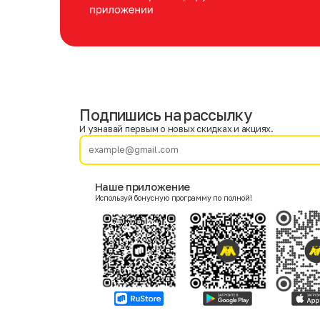
Подпишись на рассылку
Имя
Фамилия
И узнавай первым о новых скидках и акциях.
E-mail
Наше приложение
Используй бонусную программу по полной!
Пол
Мужской
Женский
Согласие на получение чеков по электронной почте