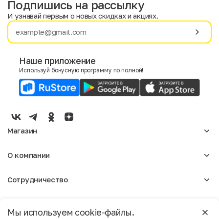
Подпишись на рассылку
И узнавай первым о новых скидках и акциях.
Имя
Фамилия
Наше приложение
Используй бонусную программу по полной!
E-mail
Пол
Мужской
Женский
Магазин
Согласие на получение чеков по электронной почте
Женское
О компании
Мужское
Аксессуары
О нас
Детское
Сотрудничество
Отзывы
Блог
Оптовикам
Вакансии
Помощь
Москва
Арендодателям
Магазины
Мы используем cookie-файлы.
Реклама