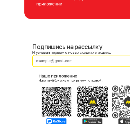
Подпишись на рассылку
Имя
Фамилия
И узнавай первым о новых скидках и акциях.
E-mail
Наше приложение
Используй бонусную программу по полной!
Пол
Мужской
Женский
Согласие на получение чеков по электронной почте